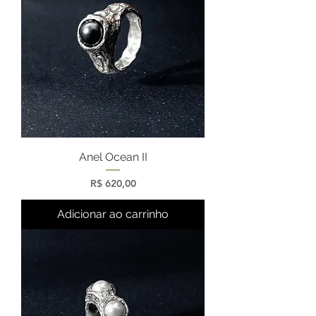
Anel Ocean II
Preço
R$ 620,00
Adicionar ao carrinho