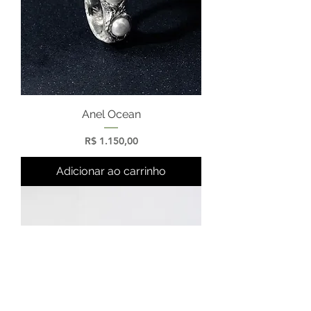
Anel Ocean
Preço
R$ 1.150,00
Adicionar ao carrinho