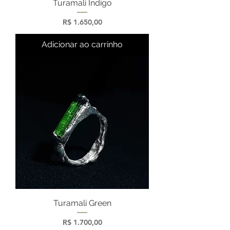
Turamali Índigo
Preço
R$ 1.650,00
Adicionar ao carrinho
Turamali Green
Preço
R$ 1.700,00