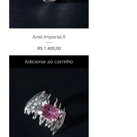
Anel imperial II
Preço
R$ 1.400,00
Adicionar ao carrinho