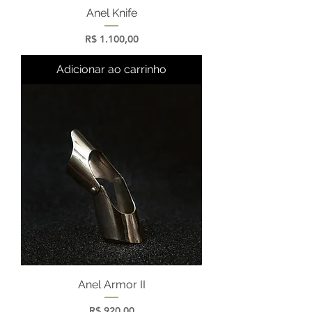
Anel Knife
Preço
R$ 1.100,00
Adicionar ao carrinho
Anel Armor II
Preço
R$ 920,00