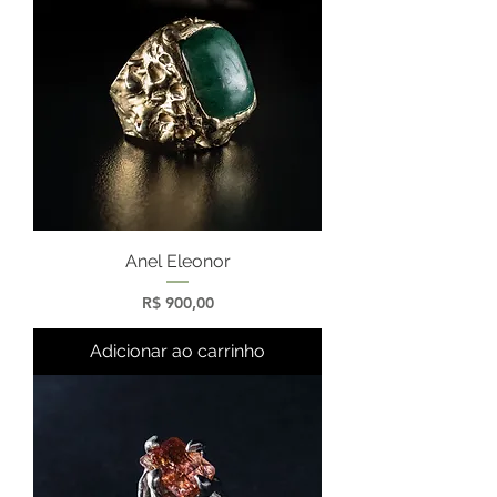
Anel Eleonor
Preço
R$ 900,00
Adicionar ao carrinho