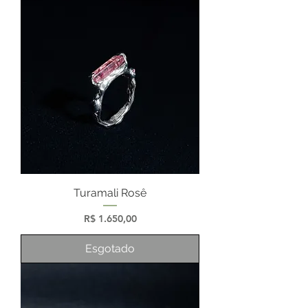
Turamali Rosê
Preço
R$ 1.650,00
Esgotado