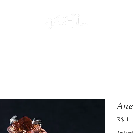
JOIAS
PROJETOS ESPECIAIS
DECOR
COLEÇÕES
S
Ane
R$ 1.
Anel con