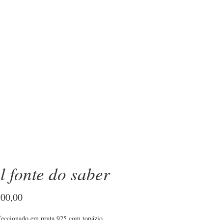
OBRE
l fonte do saber
Preço
100,00
feccionado em prata 925 com topázio