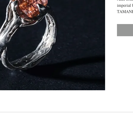
imperial 
TAMANH