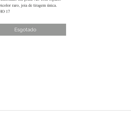
bicolor raro, joia de tiragem única.
O 17
Esgotado