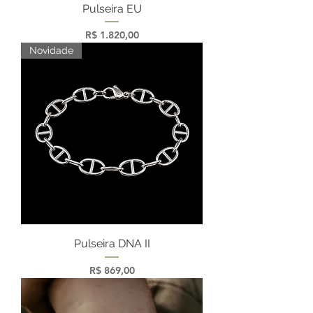
Pulseira EU
Preço
R$ 1.820,00
Novidade
Pulseira DNA II
Preço
R$ 869,00