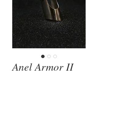
Anel Armor II
Preço
R$ 920,00
COMPRAR AGORA
Forjado em metal prateado, o anel
ARMOR é uma verdadeira armadura para
dedos contemporâneos. Totalmente
articulado com design