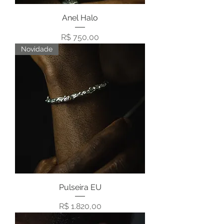
Anel Halo
Preço
R$ 750,00
Novidade
Pulseira EU
Preço
R$ 1.820,00