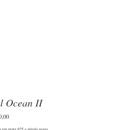
OBRE
l Ocean II
Preço
0,00
o em prata 925 e pérola negra