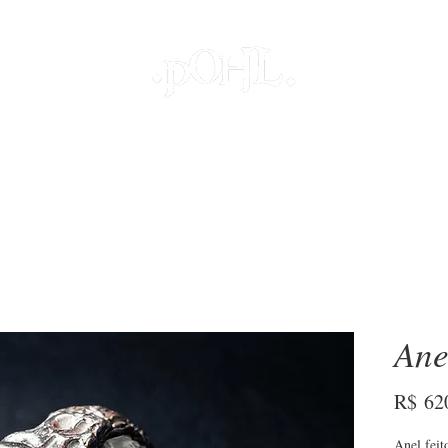
JOIAS
PROJETOS ESPECIAIS
DECOR
COLEÇÕES
S
Ane
R$ 62
Anel feit