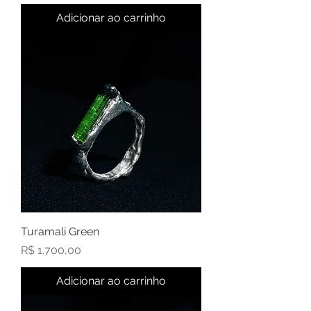
Adicionar ao carrinho
Turamali Green
Preço
R$ 1.700,00
Adicionar ao carrinho