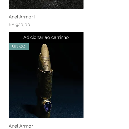
Anel Armor II
Preço
R$ 920,00
Adicionar ao carrinho
ÚNICO
Anel Armor