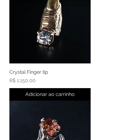
Crystal Finger tip
Preço
R$ 1.150,00
Adicionar ao carrinho