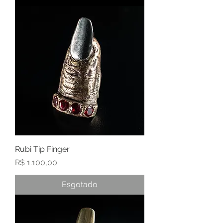
Rubi Tip Finger
Preço
R$ 1.100,00
Esgotado