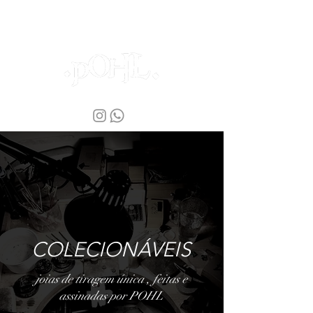
COLECIONÁVEIS
joias de tiragem única , feitas e
assinadas por POHL