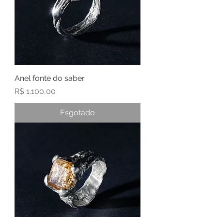
Anel fonte do saber
Preço
R$ 1.100,00
Esgotado