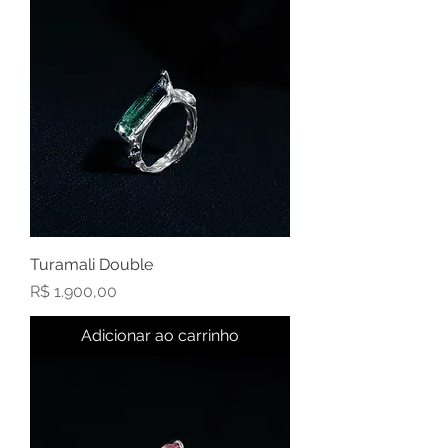
Turamali Double
Preço
R$ 1.900,00
Adicionar ao carrinho