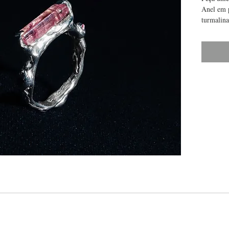
Anel em 
turmalina
ametista 