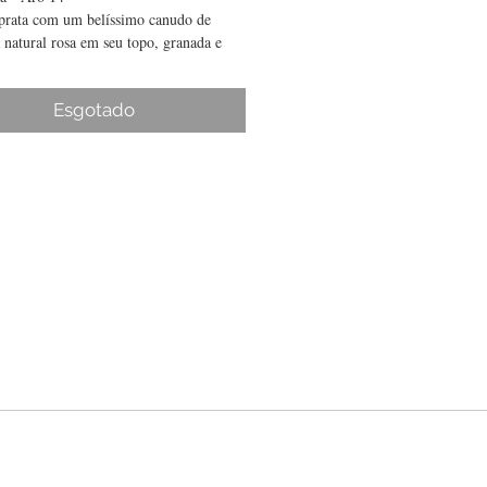
prata com um belíssimo canudo de
 natural rosa em seu topo, granada e
encravadas no corpo
Esgotado