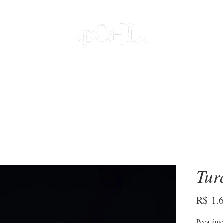
JOIAS
PROJETOS ESPECIAIS
DECOR
COLEÇÕES
S
Tur
R$ 1.
Peça únic