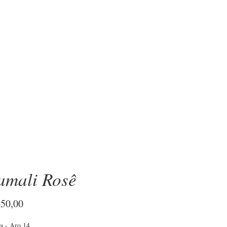
OBRE
amali Rosê
Preço
650,00
a - Aro 14