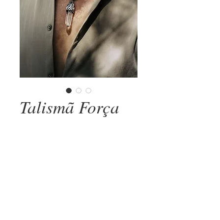
Talismã Força
Preço
R$ 4.100,00
COMPRAR AGORA
PEÇA ÚNICA
Talismã confeccionado manualmente em
prata 925 com texturas, cristal de quartzo
transparente e corrente 70cm