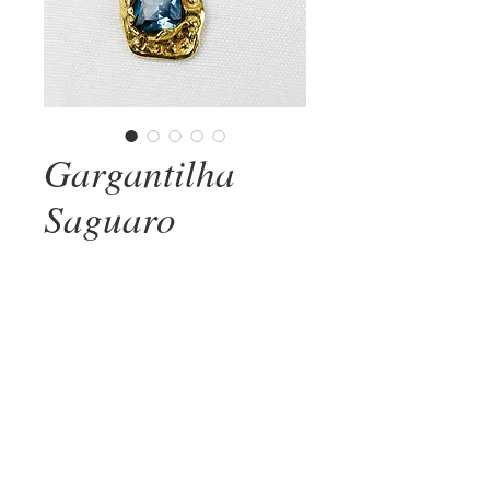
Gargantilha
Saguaro
Preço
R$ 900,00
COMPRAR AGORA
Gargantilha Saguaro
Essa joia é uma criação exclusiva
entalhada a mão por POHL, conta com
uma belíssima gema de topazio azul