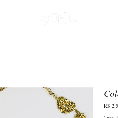
JOIAS
PROJETOS ESPECIAIS
DECOR
COLEÇÕES
S
Col
R$ 2.
Gargantil