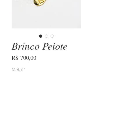
Brinco Peiote
Preço
R$ 700,00
Metal
*
COMPRAR AGORA
Brinco Peiote
Jóia esculpida e assinada a mão por
POHL. Uma peça emblemática, potente e