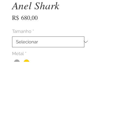
Anel Shark
Preço
R$ 680,00
Tamanho
*
Metal
*
COMPRAR AGORA
Anel talismã Shark, inspirado na
barbatana dos tubarões, esculpido e
entalhado a mão pelo artista, essa joia
contemporânea escultórica confeccionada
totalmente em prata 925 chama atenção
por onde passa e traz a força do mar até os
Políticas da Loja / Fretes e Entregas /
Contato
seus dedos.