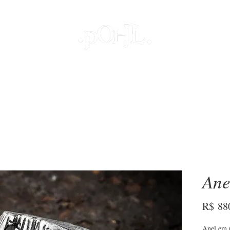
JOIAS
PROJETOS ESPECIAIS
DECOR
COLEÇÕES
S
Ane
R$ 88
Anel em p