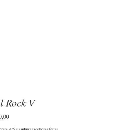
OBRE
l Rock V
Preço
0,00
rata 925 e ranhuras rochosas feitas