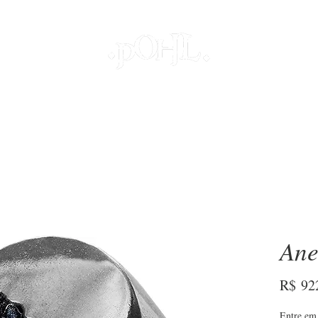
JOIAS
PROJETOS ESPECIAIS
DECOR
COLEÇÕES
S
Ane
R$ 92
Entre em 