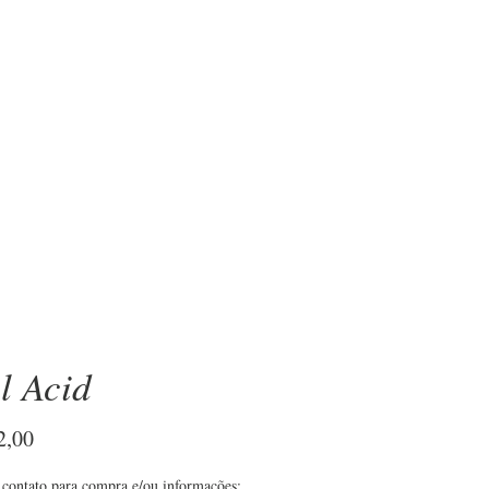
OBRE
l Acid
Preço
2,00
contato para compra e/ou informações: