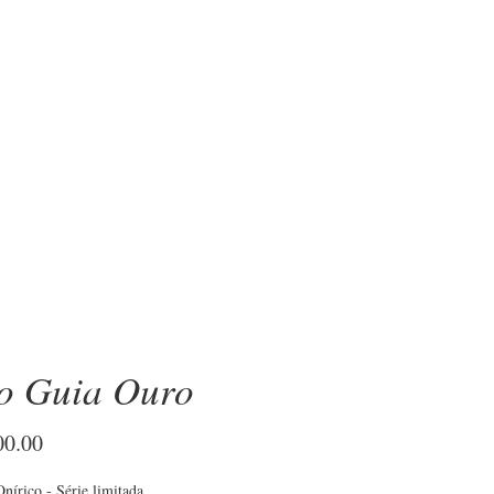
OBRE
o Guia Ouro
Price
00.00
nírico - Série limitada