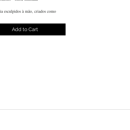
ia esculpidos à mão, criados como
relíquias de um sonho.
Add to Cart
 dourado revestido de ouro 18k e gema
io Swiss labgrow. 3cm
 medida: Prazo de confecção 15 dias