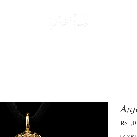
JOIAS
PROJETOS ESPECIAIS
DECOR
COLEÇÕES
S
Anj
R$1,1
Coleção O