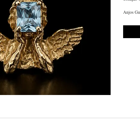
Anjos Gu
pequenas 
Em metal
de topáz
Feito sob
úteis.